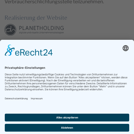
Verbraucherschlichtungsstelle teilzunehmen.
Realisierung der Website
www.planet-holding.com
ADRESSE
Mühlenblick 6 | 26409 Carolinensiel
TELEFON
04464 94900
E-MAIL
hotel@blischkes.de