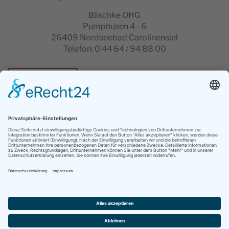
Blischke OHG
Pumphusen 4 - 6
26409 Nordseebad Carolinensiel
Telefon: 0 44 64 / 94 88 00
Download AGB
ADRESSE
Mühlenblick 6 | 26409 Carolinensiel
TELEFON
04464 94900
E-MAIL
hotel@blischkes.de