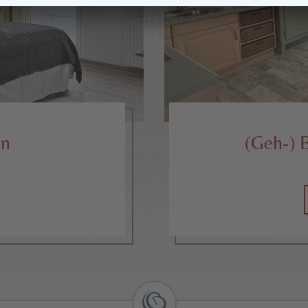
en
(Geh-) 