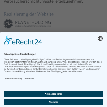
Verbraucherschlichtungsstelle teilzunehmen.
Realisierung der Website
www.planet-holding.com
ADRESSE
Pumphusen 4-6 | 26409 Carolinensiel
TELEFON
04464 948800
E-MAIL
ferienwohnungen@blischkes.de