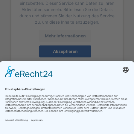
einzubetten. Dieser Service kann Daten zu Ihren
Aktivitäten sammeln. Bitte lesen Sie die Details
durch und stimmen Sie der Nutzung des Service
zu, um diese Inhalte anzuzeigen.
Mehr Informationen
Akzeptieren
powered by
Usercentrics Consent Management
Platform
&
eRecht24
ADRESSE
Pumphusen 4-6 | 26409 Carolinensiel
TELEFON
04464 948825
E-MAIL
sielkrug@blischkes.de